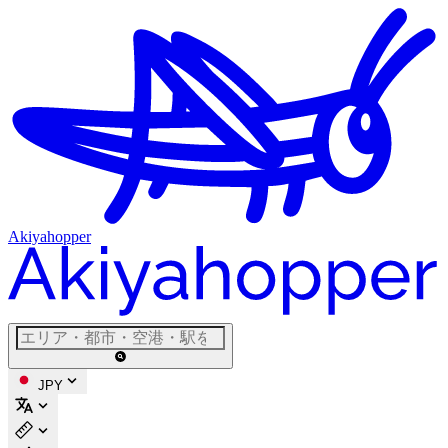
Akiyahopper
JPY