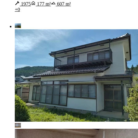
1975
177 m²
607 m²
+0