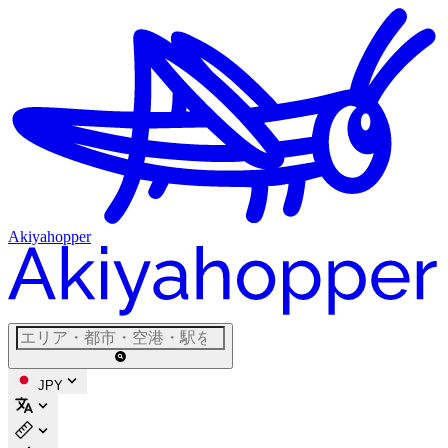
Akiyahopper
JPY