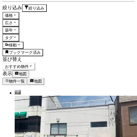
絞り込み
絞り込み
価格
広さ
築年
タグ
移動
ブックマーク済み
並び替え
おすすめ物件
表示
地図
物件一覧
地図