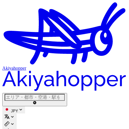
Akiyahopper
JPY