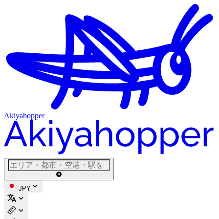
Akiyahopper
JPY