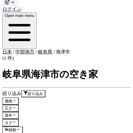
ログイン
Open main menu
日本
/
中部地方
/
岐阜県
/
海津市
(1 件)
岐阜県海津市の空き家
絞り込み
絞り込み
価格
広さ
築年
タグ
移動